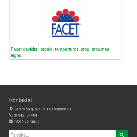
Facet davikliai: tepalo, tempertūros, stop, atbulinės
eigos
Kontaktai
Gedimino g. 6-1, 70143 Vilkaviškis
(8 342) 54404
info@lubinas.lt
Ieškoti: