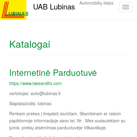
Automobilių dalys
UAB Lubinas
P
e
r
j
u
Katalogai
n
g
t
i
Internetinė Parduotuvė
n
a
https://www.takeandfix.com
v
i
vartotojas: auto@lubinas.lt
g
Slaptatažodis: lubinas
a
Renkam prekes į krepšelį siunčiam. Skambinam ar rašom
c
papildomoje informacijoje savo tel. Nr . Mes susisuiekiam su
i
jumis. prekių atsėmimas parduotuvėje Vilkaviškyje.
j
a