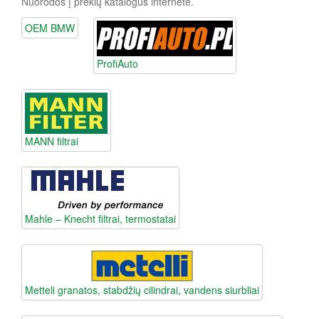
Nuorodos į prekių katalogus internete.
OEM BMW
ProfiAuto
MANN filtrai
Mahle – Knecht filtrai, termostatai
Metteli granatos, stabdžių cilindrai, vandens siurbliai