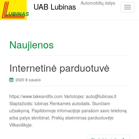
Automobilių dalys
UAB Lubinas
P
e
r
j
u
Naujienos
n
g
t
Internetinė parduotuvė
i
n
a
2020 8 sausio
v
i
https://www.takeandfix.com Vartotojas: auto@lubinas.lt
g
Slaptažodis: lubinas Renkamės autodalis. Siunčiam
a
užsakymą. Papildomoje infomacijoje parašom savo telefoną
c
arba patys skmbinat. Prekių atsėmimas parduotuvėje
i
Vilkaviškyje.
j
a